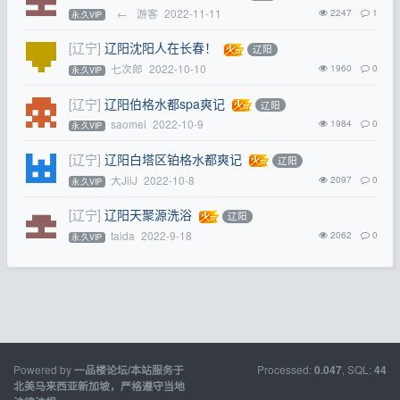
←
游客
2022-11-11
2247
1
永.久VIP
[辽宁]
辽阳沈阳人在长春！
辽阳
七次郎
2022-10-10
1960
0
永.久VIP
[辽宁]
辽阳伯格水都spa爽记
辽阳
saomei
2022-10-9
1984
0
永.久VIP
[辽宁]
辽阳白塔区铂格水都爽记
辽阳
大JiiJ
2022-10-8
2097
0
永.久VIP
[辽宁]
辽阳天聚源洗浴
辽阳
taida
2022-9-18
2062
0
永.久VIP
Powered by
Processed:
, SQL:
一品楼论坛/本站服务于
0.047
44
北美马来西亚新加坡，严格遵守当地