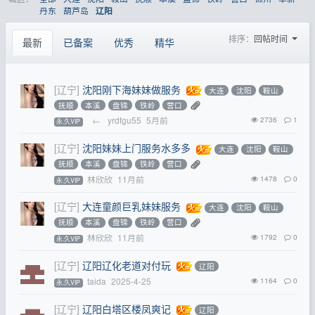
丹东
葫芦岛
辽阳
排序：
回帖时间
最新
已备案
优秀
精华
[辽宁]
沈阳刚下海妹妹做服务
大连
沈阳
鞍山
抚顺
本溪
盘锦
铁岭
营口
←
yrdfgu55
5月前
2736
1
永.久VIP
[辽宁]
沈阳妹妹上门服务水多多
大连
沈阳
鞍山
抚顺
本溪
盘锦
铁岭
营口
林欣欣
11月前
1478
0
永.久VIP
[辽宁]
大连童颜巨乳妹妹服务
大连
沈阳
鞍山
抚顺
本溪
盘锦
铁岭
营口
林欣欣
11月前
1792
0
永.久VIP
[辽宁]
辽阳辽化老道对付玩
辽阳
taida
2025-4-25
1164
0
永.久VIP
[辽宁]
辽阳白塔区楼凤爽记
辽阳