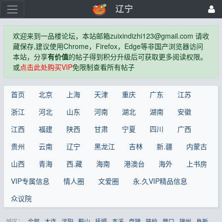
辽宁
欢迎来到一品楼论坛，本站邮箱
zuixindizhi123@gmail.com
请收
藏保存,建议使用Chrome，Firefox，Edge等非国产浏览器访问
本站，分享
有价值
的帖子得到积分升级后可获取更多阅读权限。
或
点击此处购买VIP
免限制查看所有帖子
首页
北京
上海
天津
重庆
广东
江苏
浙江
河北
山东
河南
湖北
湖南
安徽
江西
福建
陕西
甘肃
宁夏
四川
广西
贵州
云南
辽宁
黑龙江
吉林
新.疆
内蒙古
山西
青海
西.藏
海南
港澳台
海外
上书房
VIP专属信息
情人圈
文爱圈
永.久VIP精品信息
众议院
城区：
全部
大连
沈阳
鞍山
抚顺
本溪
盘锦
铁岭
营口
锦州
阜新