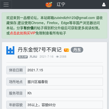
辽宁
欢迎来到一品楼论坛，本站邮箱
zuixindizhi123@gmail.com
请收
藏保存,建议使用Chrome，Firefox，Edge等非国产浏览器访问
本站，分享
有价值
的帖子得到积分升级后可获取更多阅读权限。
或
点击此处购买VIP
免限制查看所有帖子
丹东金悦7号不爽记
丹东
2021-7-16
2088
大JiiJ
永.久VIP
2021.7.15
体验日期
振兴区福春街
场所地点
Kh
服务项目
35以上，容貌65分
年龄容貌