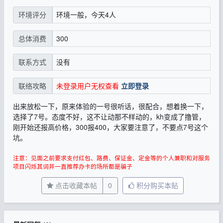
环境一般，今天4人
环境评分
300
总体消费
没有
联系方式
未登录用户无权查看
立即登录
联络攻略
出来放松一下，原来体验的一号很听话，很配合，想着换一下，
选择了7号。态度不好，这不让动那不样动的，kh变成了撸管，
刚开始还报高价格，300报400，大家要注意了，不要点7号这个
坑。
注意：见面之前要求支付红包、路费、保证金、定金等的个人兼职和对服务
项目闪烁其词并一直推荐办卡的场所都是骗子
点击收藏本帖
0
积分购买本贴