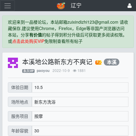
辽宁
欢迎来到一品楼论坛，本站邮箱
zuixindizhi123@gmail.com
请收
藏保存,建议使用Chrome，Firefox，Edge等非国产浏览器访问
本站，分享
有价值
的帖子得到积分升级后可获取更多阅读权限。
或
点击此处购买VIP
免限制查看所有帖子
本溪地公路新东方不爽记
本溪
2022-10-9
1881
paoyou
永.久VIP
10.5
体验日期
新东方洗浴
场所地点
按摩
服务项目
30
年龄容貌